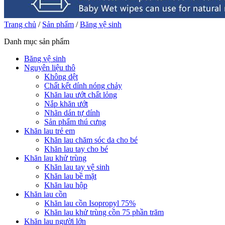
Trang chủ
/
Sản phẩm
/
Băng vệ sinh
Danh mục sản phẩm
Băng vệ sinh
Nguyên liệu thô
Không dệt
Chất kết dính nóng chảy
Khăn lau ướt chất lỏng
Nắp khăn ướt
Nhãn dán tự dính
Sản phẩm thú cưng
Khăn lau trẻ em
Khăn lau chăm sóc da cho bé
Khăn lau tay cho bé
Khăn lau khử trùng
Khăn lau tay vệ sinh
Khăn lau bề mặt
Khăn lau hộp
Khăn lau cồn
Khăn lau cồn Isopropyl 75%
Khăn lau khử trùng cồn 75 phần trăm
Khăn lau người lớn