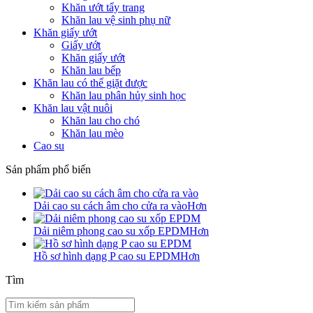
Khăn ướt tẩy trang
Khăn lau vệ sinh phụ nữ
Khăn giấy ướt
Giấy ướt
Khăn giấy ướt
Khăn lau bếp
Khăn lau có thể giặt được
Khăn lau phân hủy sinh học
Khăn lau vật nuôi
Khăn lau cho chó
Khăn lau mèo
Cao su
Sản phẩm phổ biến
Dải cao su cách âm cho cửa ra vào
Hơn
Dải niêm phong cao su xốp EPDM
Hơn
Hồ sơ hình dạng P cao su EPDM
Hơn
Tìm