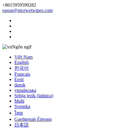
+8615959599282
eason@nicewetwipes.com
Ngôn ngữ
Việt Nam
English
한국어
Français
Eesti
dansk
українська
Srbija jezik (latinica)
Malti
Svenska
ไทย
Gaeilgenah Éireann
日本語