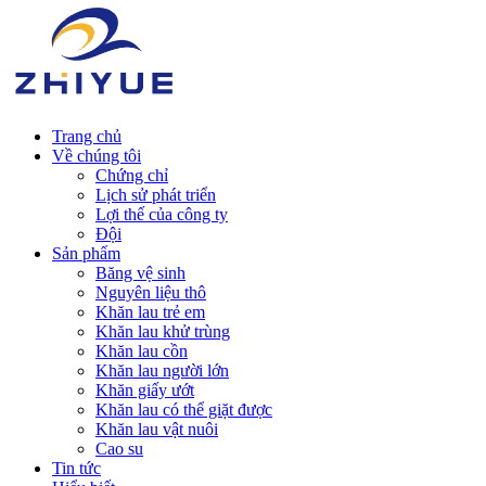
Trang chủ
Về chúng tôi
Chứng chỉ
Lịch sử phát triển
Lợi thế của công ty
Đội
Sản phẩm
Băng vệ sinh
Nguyên liệu thô
Khăn lau trẻ em
Khăn lau khử trùng
Khăn lau cồn
Khăn lau người lớn
Khăn giấy ướt
Khăn lau có thể giặt được
Khăn lau vật nuôi
Cao su
Tin tức