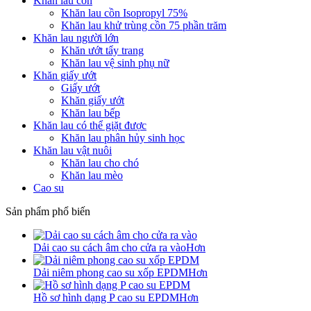
Khăn lau cồn
Khăn lau cồn Isopropyl 75%
Khăn lau khử trùng cồn 75 phần trăm
Khăn lau người lớn
Khăn ướt tẩy trang
Khăn lau vệ sinh phụ nữ
Khăn giấy ướt
Giấy ướt
Khăn giấy ướt
Khăn lau bếp
Khăn lau có thể giặt được
Khăn lau phân hủy sinh học
Khăn lau vật nuôi
Khăn lau cho chó
Khăn lau mèo
Cao su
Sản phẩm phổ biến
Dải cao su cách âm cho cửa ra vào
Hơn
Dải niêm phong cao su xốp EPDM
Hơn
Hồ sơ hình dạng P cao su EPDM
Hơn