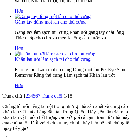
và mèo, Khăn lau mặt, tai, mắt, bàn chân,
Hơn
Găng tay dùng một lần cho thú cưng
Găng tay làm sạch thú cưng khăn ướt găng tay chải lông
Thích hợp cho chó và mèo Không cần nước xả
Hơn
Khăn lau ướt làm sạch tai cho thú cưng
Không mùi Làm mát đa năng Dùng một lần Pet Eye Stain
Remover Răng thú cưng Làm sạch tai Khăn lau ướt
Hơn
Trang chủ
1
2
3
4
5
6
7
Trang cuối
1/18
Chúng tôi nổi tiếng là một trong những nhà sản xuất và cung cấp
khăn lau vật nuôi hàng đầu tại Trung Quốc. Hãy yên tâm để mua
khăn lau vật nuôi chất lượng cao với giá cả cạnh tranh từ nhà máy
của chúng tôi. Đối với dịch vụ tùy chỉnh, hãy liên hệ với chúng tôi
ngay bây giờ.