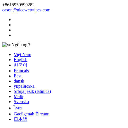
+8615959599282
eason@nicewetwipes.com
Ngôn ngữ
Việt Nam
English
한국어
Français
Eesti
dansk
українська
Srbija jezik (latinica)
Malti
Svenska
ไทย
Gaeilgenah Éireann
日本語