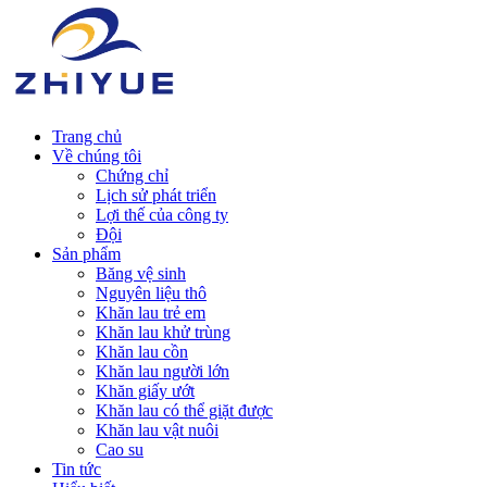
Trang chủ
Về chúng tôi
Chứng chỉ
Lịch sử phát triển
Lợi thế của công ty
Đội
Sản phẩm
Băng vệ sinh
Nguyên liệu thô
Khăn lau trẻ em
Khăn lau khử trùng
Khăn lau cồn
Khăn lau người lớn
Khăn giấy ướt
Khăn lau có thể giặt được
Khăn lau vật nuôi
Cao su
Tin tức