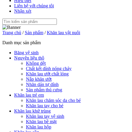
Hiểu biết
Liên hệ với chúng tôi
Nhận xét
Trang chủ
/
Sản phẩm
/
Khăn lau vật nuôi
Danh mục sản phẩm
Băng vệ sinh
Nguyên liệu thô
Không dệt
Chất kết dính nóng chảy
Khăn lau ướt chất lỏng
Nắp khăn ướt
Nhãn dán tự dính
Sản phẩm thú cưng
Khăn lau trẻ em
Khăn lau chăm sóc da cho bé
Khăn lau tay cho bé
Khăn lau khử trùng
Khăn lau tay vệ sinh
Khăn lau bề mặt
Khăn lau hộp